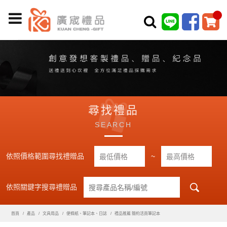
尋找禮品
SEARCH
依照價格範圍尋找禮贈品
~
依照關鍵字搜尋禮贈品
首頁
產品
文具用品
便條紙、筆記本、日誌
禮品推薦 簡約活頁筆記本