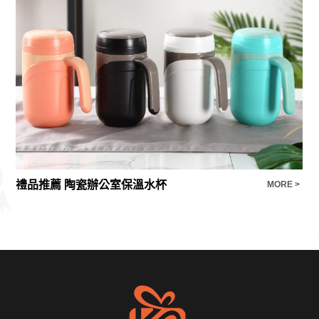
禮品推薦 陶瓷辦公室保溫水杯
安
E >
MORE >