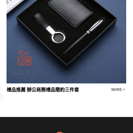
禮品推薦 辦公商務禮品簡約三件套
法
E >
MORE >