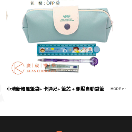
小清新韓風筆袋+ 卡通尺+ 筆芯 + 側壓自動鉛筆
便
E >
MORE >