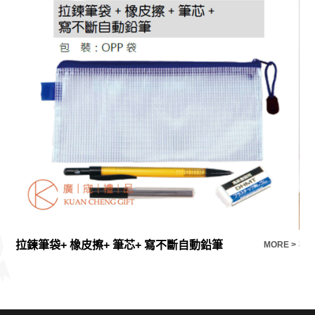
拉鍊筆袋+ 橡皮擦+ 筆芯+ 寫不斷自動鉛筆
禮
E >
MORE >