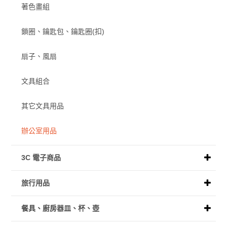
著色畫組
鎖圈、鑰匙包、鑰匙圈(扣)
扇子、風扇
文具組合
其它文具用品
辦公室用品
3C 電子商品
旅行用品
餐具、廚房器皿、杯、壺