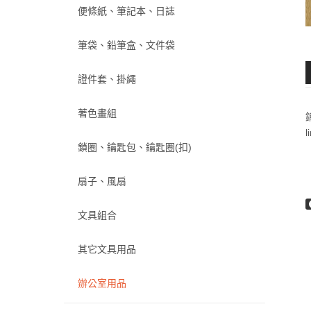
便條紙、筆記本、日誌
筆袋、鉛筆盒、文件袋
證件套、掛繩
著色畫組
鎖圈、鑰匙包、鑰匙圈(扣)
扇子、風扇
文具組合
其它文具用品
辦公室用品