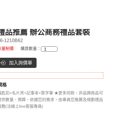
禮品推薦 辦公商務禮品套裝
6-1210B62
以量制價
購買數量：
加入詢價單
規格
鑰匙扣+名片夾+記事本+簽字筆 ★更多同款，非品牌商品可
提供數量、預算、依據您的需求，由專員您推薦及規劃禮品
服務(洽線上line客服專員)