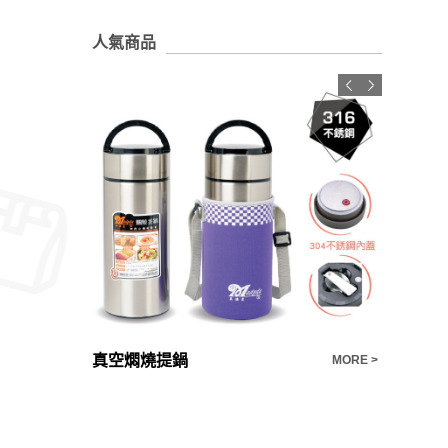
人氣商品
【客製化禮品推薦】 日式冰灰釉茶具
真空燜燒提鍋
二帶紳士
MORE >
MORE >