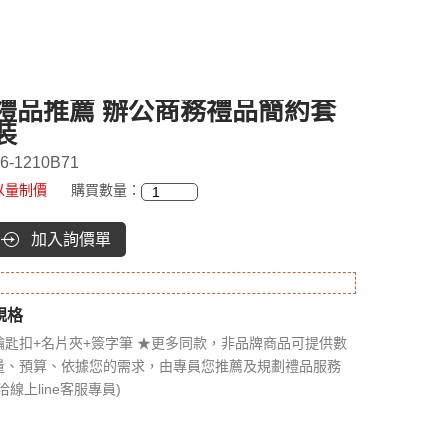
禮品推薦 辦公商務禮品簡約套
裝
6-1210B71
以量制價
購買數量：
加入詢價單
規格
鑰匙扣+名片夾+簽字筆 ★更多同款，非品牌商品可提供數
量、預算、依據您的需求，由專員您推薦及規劃禮品服務
(洽線上line客服專員)