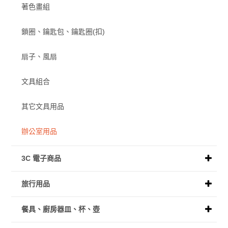
著色畫組
鎖圈、鑰匙包、鑰匙圈(扣)
扇子、風扇
文具組合
其它文具用品
辦公室用品
3C 電子商品
旅行用品
餐具、廚房器皿、杯、壺