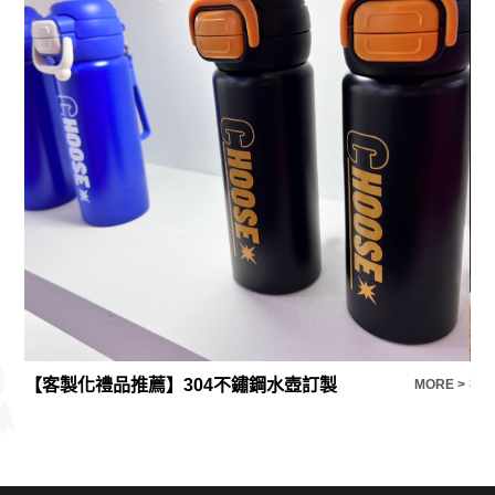
【客製化禮品推薦】304不鏽鋼水壺訂製
禮
E >
MORE >