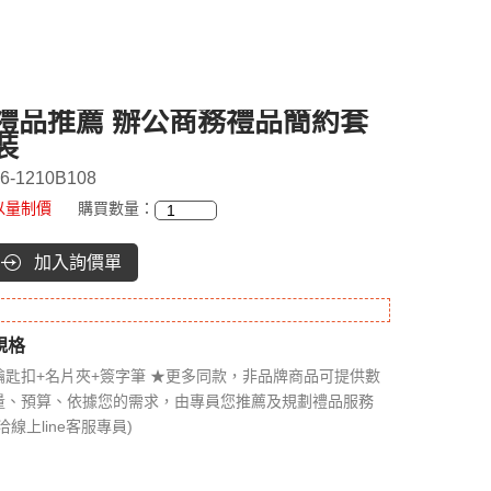
禮品推薦 辦公商務禮品簡約套
裝
6-1210B108
以量制價
購買數量：
加入詢價單
規格
鑰匙扣+名片夾+簽字筆 ★更多同款，非品牌商品可提供數
量、預算、依據您的需求，由專員您推薦及規劃禮品服務
(洽線上line客服專員)