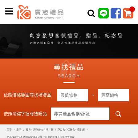
尋找禮品
SEARCH
依照價格範圍尋找禮贈品
~
依照關鍵字搜尋禮贈品
首頁
產品
餐具、廚房器皿、杯、壺
便當盒、保鮮盒、密封罐
禮品推薦304不銹鋼飯盒帶蓋分格注水加熱便攜上班族學生餐盒