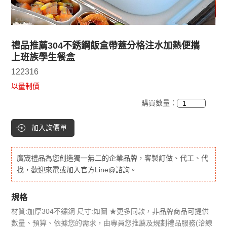
禮品推薦304不銹鋼飯盒帶蓋分格注水加熱便攜
上班族學生餐盒
122316
以量制價
購買數量：
加入詢價單
廣宬禮品為您創造獨一無二的企業品牌，客製訂做、代工、代
找，歡迎來電或加入官方Line@諮詢。
規格
材質:加厚304不鏽鋼 尺寸:如圖 ★更多同款，非品牌商品可提供
數量、預算、依據您的需求，由專員您推薦及規劃禮品服務(洽線