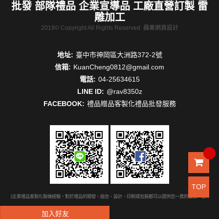
批發 部隊禮品 企業宣導品 工廠直營訂製 雷
雕加工
2019© Copyright All Rights Reserved
蘋果網頁設計
地址:
臺中市神岡區大洲路372-2號
信箱:
KuanCheng0812@gmail.com
電話:
04-25634615
LINE ID:
@rav8350z
FACEBOOK:
禮品贈品客製化禮品批發服務
TOP
豐富的企業禮品客製化製做經驗，對於禮品的開發、組合、設計、印刷或包裝都可以提供您一貫的服務。台中禮品
加入好友