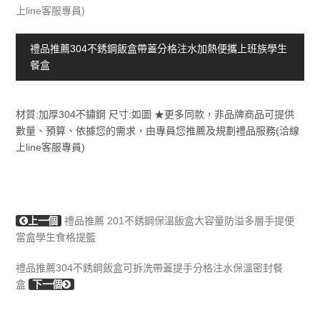
上line客服專員)
禮品推薦304不銹鋼飯盒帶蓋分格注水加熱便攜上班族學生
餐盒
材質:加厚304不鏽鋼 尺寸:如圖 ★更多同款，非品牌商品可提供
數量、預算、依據您的需求，由專員您推薦及規劃禮品服務(洽線
上line客服專員)
上一個
禮品推薦 201不銹鋼保溫飯盒大容量防溢多層手提便
當盒學生食格提籃
禮品推薦304不銹鋼飯盒可拆洗帶蓋提手分格注水保溫密封餐
盒
下一個