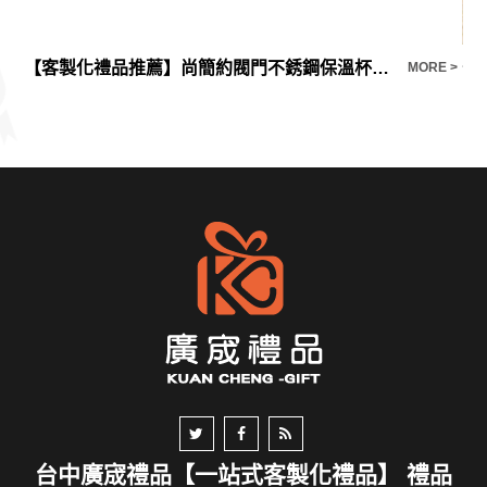
【客製化禮品推薦】尚簡約閥門不銹鋼保溫杯戶外運動隨手水壺訂製
卡
E >
MORE >
台中廣宬禮品【一站式客製化禮品】 禮品