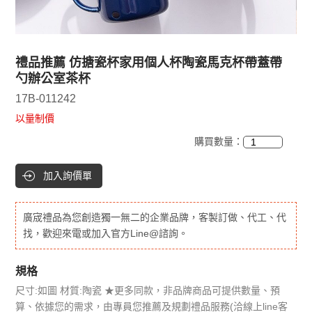
禮品推薦 仿搪瓷杯家用個人杯陶瓷馬克杯帶蓋帶
勺辦公室茶杯
17B-011242
以量制價
購買數量：
加入詢價單
廣宬禮品為您創造獨一無二的企業品牌，客製訂做、代工、代
找，歡迎來電或加入官方Line@諮詢。
規格
尺寸:如圖 材質:陶瓷 ★更多同款，非品牌商品可提供數量、預
算、依據您的需求，由專員您推薦及規劃禮品服務(洽線上line客