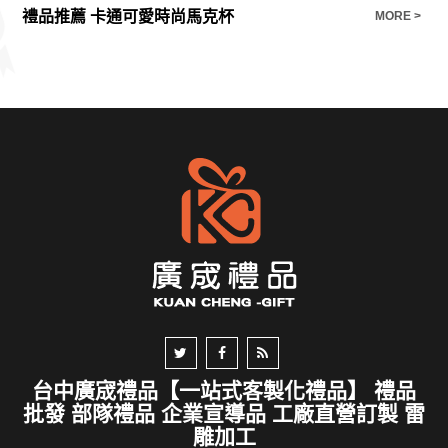
禮品推薦 卡通可愛時尚馬克杯
E >
MORE >
台中廣宬禮品【一站式客製化禮品】 禮品
批發 部隊禮品 企業宣導品 工廠直營訂製 雷
雕加工