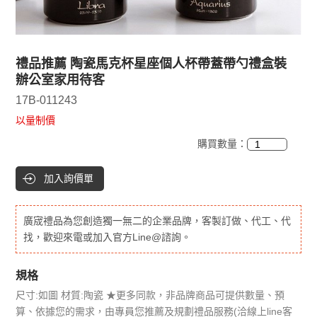
禮品推薦 陶瓷馬克杯星座個人杯帶蓋帶勺禮盒裝
辦公室家用待客
17B-011243
以量制價
購買數量：
加入詢價單
廣宬禮品為您創造獨一無二的企業品牌，客製訂做、代工、代
找，歡迎來電或加入官方Line@諮詢。
規格
尺寸:如圖 材質:陶瓷 ★更多同款，非品牌商品可提供數量、預
算、依據您的需求，由專員您推薦及規劃禮品服務(洽線上line客