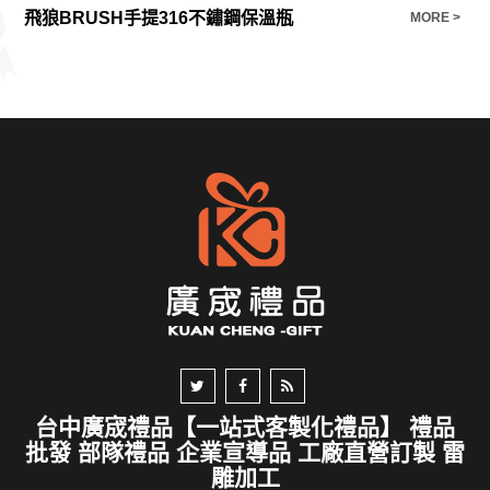
飛狼BRUSH手提316不鏽鋼保溫瓶
E >
MORE >
台中廣宬禮品【一站式客製化禮品】 禮品
批發 部隊禮品 企業宣導品 工廠直營訂製 雷
雕加工