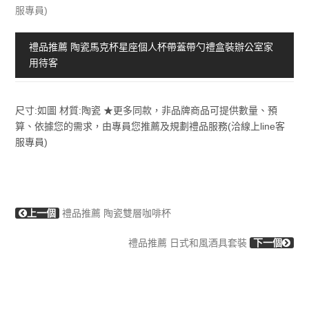
服專員)
禮品推薦 陶瓷馬克杯星座個人杯帶蓋帶勺禮盒裝辦公室家
用待客
尺寸:如圖 材質:陶瓷 ★更多同款，非品牌商品可提供數量、預
算、依據您的需求，由專員您推薦及規劃禮品服務(洽線上line客
服專員)
上一個
禮品推薦 陶瓷雙層咖啡杯
禮品推薦 日式和風酒具套裝
下一個