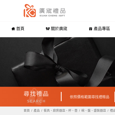
首頁
關於廣宬
產品專區
尋找禮品
依照價格範圍尋找禮贈品
SEARCH
首頁
產品
餐具、廚房器皿、杯、壺
碗、盤、盛裝器皿
禮