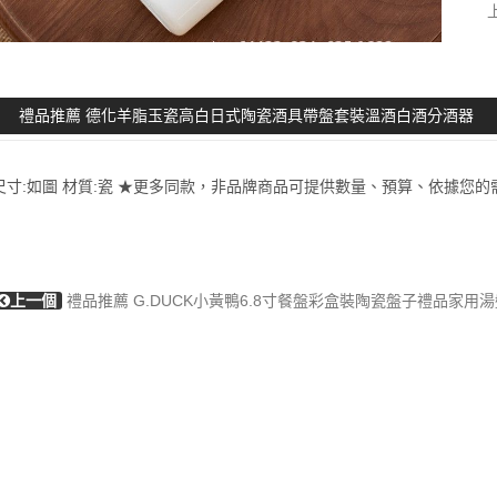
禮品推薦 德化羊脂玉瓷高白日式陶瓷酒具帶盤套裝溫酒白酒分酒器
尺寸:如圖 材質:瓷 ★更多同款，非品牌商品可提供數量、預算、依據您的需
上一個
禮品推薦 G.DUCK小黃鴨6.8寸餐盤彩盒裝陶瓷盤子禮品家用