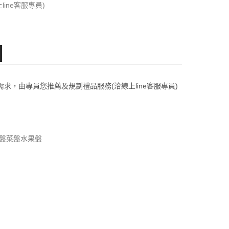
上line客服專員)
求，由專員您推薦及規劃禮品服務(洽線上line客服專員)
湯盤菜盤水果盤