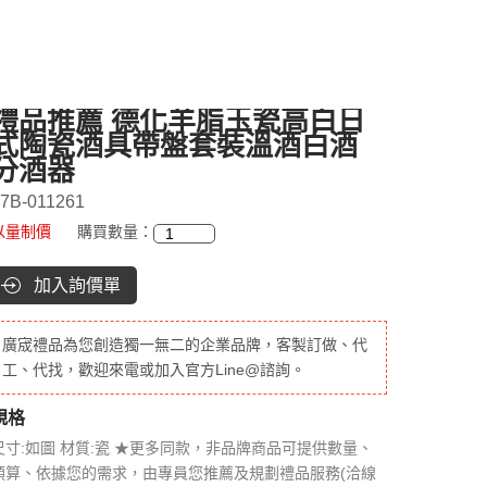
禮品推薦 德化羊脂玉瓷高白日
式陶瓷酒具帶盤套裝溫酒白酒
分酒器
7B-011261
以量制價
購買數量：
加入詢價單
廣宬禮品為您創造獨一無二的企業品牌，客製訂做、代
工、代找，歡迎來電或加入官方Line@諮詢。
規格
尺寸:如圖 材質:瓷 ★更多同款，非品牌商品可提供數量、
預算、依據您的需求，由專員您推薦及規劃禮品服務(洽線