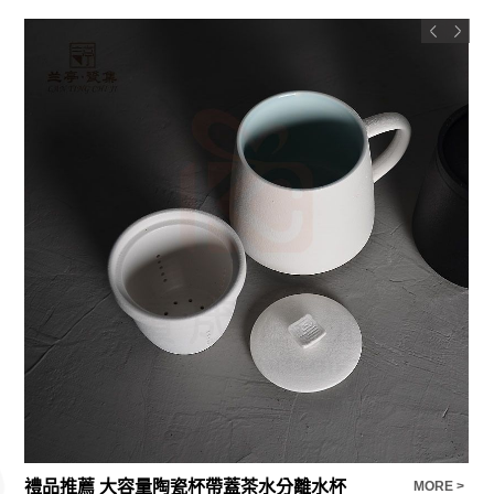
禮品推薦 大容量陶瓷杯帶蓋茶水分離水杯
隨
E >
MORE >