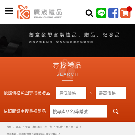
尋找禮品
SEARCH
依照價格範圍尋找禮贈品
~
依照關鍵字搜尋禮贈品
首頁
產品
餐具、廚房器皿、杯、壺
保溫杯、瓶、壺、罐
禮品推薦 不銹鋼保溫杯戶外運動水杯創意便攜杯子