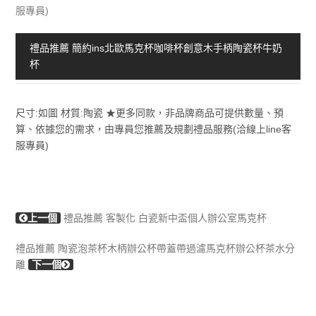
服專員)
禮品推薦 簡約ins北歐馬克杯咖啡杯創意木手柄陶瓷杯牛奶
杯
尺寸:如圖 材質:陶瓷 ★更多同款，非品牌商品可提供數量、預
算、依據您的需求，由專員您推薦及規劃禮品服務(洽線上line客
服專員)
上一個
禮品推薦 客製化 白瓷新中盃個人辦公室馬克杯
禮品推薦 陶瓷泡茶杯木柄辦公杯帶蓋帶過濾馬克杯辦公杯茶水分
離
下一個