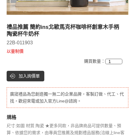
禮品推薦 簡約ins北歐馬克杯咖啡杯創意木手柄
陶瓷杯牛奶杯
22B-011903
以量制價
購買數量：
加入詢價單
廣宬禮品為您創造獨一無二的企業品牌，客製訂做、代工、代
找，歡迎來電或加入官方Line@諮詢。
規格
尺寸:如圖 材質:陶瓷 ★更多同款，非品牌商品可提供數量、預
算、依據您的需求，由專員您推薦及規劃禮品服務(洽線上line客