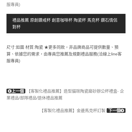
服專員)
禮品推薦 原創鑽戒杯 創意咖啡杯 陶瓷杯 馬克杯 鑽石情侶
對杯
尺寸:如圖 材質:陶瓷 ★更多同款，非品牌商品可提供數量、預
算、依據您的需求，由專員您推薦及規劃禮品服務(洽線上line客
服專員)
上一個
【客製化禮品推薦】造型貓咪陶瓷磨砂辦公杯禮盒- 企
業禮品/部隊禮品/退休禮品推薦
【客製化禮品推薦】金邊馬克杯訂製
下一個