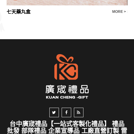
七天藥丸盒
E >
MORE >
台中廣宬禮品【一站式客製化禮品】 禮品
批發 部隊禮品 企業宣導品 工廠直營訂製 雷