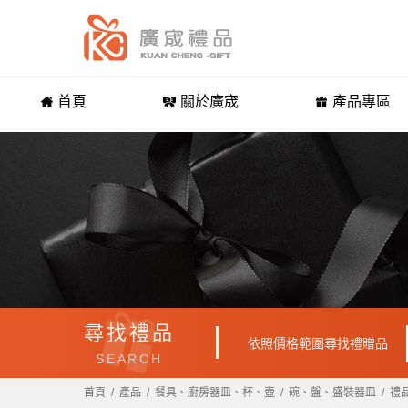
首頁
關於廣宬
產品專區
尋找禮品
依照價格範圍尋找禮贈品
SEARCH
首頁
產品
餐具、廚房器皿、杯、壺
碗、盤、盛裝器皿
禮