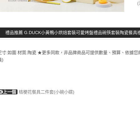
禮品推薦 G.DUCK小黃鴨小烘焙套裝可愛烤盤禮品碗筷套裝陶瓷餐具
尺寸:如圖 材質:陶瓷 ★更多同款，非品牌商品可提供數量、預算、依據您
員)
上一個
桔梗花餐具二件套(小碗小碟)