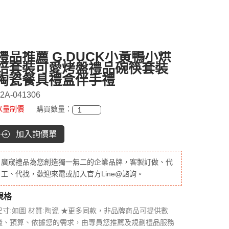
禮品推薦 G.DUCK小黃鴨小烘
焙套裝可愛烤盤禮品碗筷套裝
陶瓷餐具禮盒伴手禮
2A-041306
以量制價
購買數量：
加入詢價單
廣宬禮品為您創造獨一無二的企業品牌，客製訂做、代
工、代找，歡迎來電或加入官方Line@諮詢。
規格
尺寸:如圖 材質:陶瓷 ★更多同款，非品牌商品可提供數
量、預算、依據您的需求，由專員您推薦及規劃禮品服務