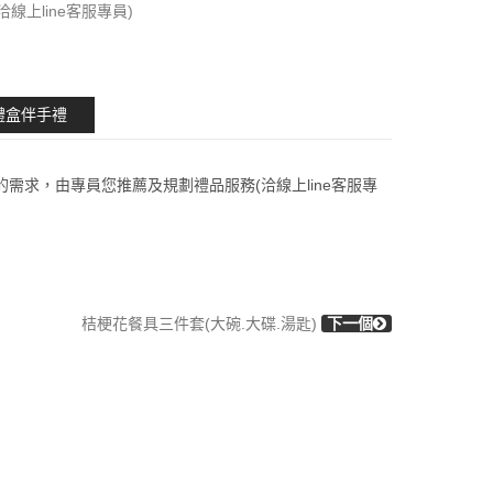
(洽線上line客服專員)
禮盒伴手禮
的需求，由專員您推薦及規劃禮品服務(洽線上line客服專
桔梗花餐具三件套(大碗.大碟.湯匙)
下一個