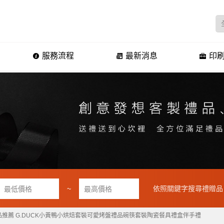
服務流程
最新消息
印刷
~
依照關鍵字搜尋禮贈品
品推薦 G.DUCK小黃鴨小烘焙套裝可愛烤盤禮品碗筷套裝陶瓷餐具禮盒伴手禮