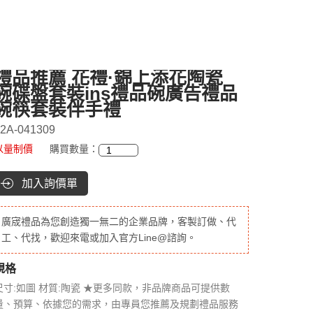
禮品推薦 花禮·錦上添花陶瓷
碗碟盤套裝ins禮品碗廣告禮品
碗筷套裝伴手禮
2A-041309
以量制價
購買數量：
加入詢價單
廣宬禮品為您創造獨一無二的企業品牌，客製訂做、代
工、代找，歡迎來電或加入官方Line@諮詢。
規格
尺寸:如圖 材質:陶瓷 ★更多同款，非品牌商品可提供數
量、預算、依據您的需求，由專員您推薦及規劃禮品服務