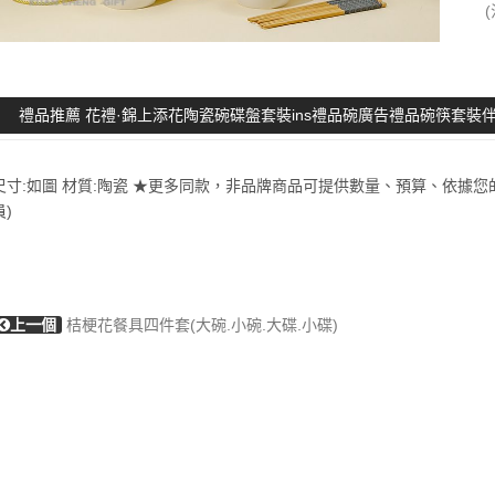
禮品推薦 花禮·錦上添花陶瓷碗碟盤套裝ins禮品碗廣告禮品碗筷套裝
尺寸:如圖 材質:陶瓷 ★更多同款，非品牌商品可提供數量、預算、依據您
員)
上一個
桔梗花餐具四件套(大碗.小碗.大碟.小碟)