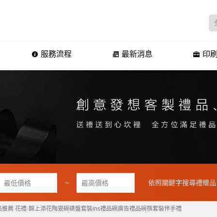
服務流程
最新消息
印刷
~
依照關鍵字搜尋禮贈品
品推薦 花禮·錦上添花陶瓷碗碟盤套裝ins禮品碗廣告禮品碗筷套裝伴手禮