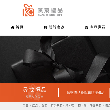
首頁
關於廣宬
產品專區
尋找禮品
依照價格範圍尋找禮贈品
SEARCH
首頁
產品
餐具、廚房器皿、杯、壺
碗、盤、盛裝器皿
禮