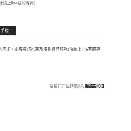
(洽線上line客服專員)
伴手禮
的需求，由專員您推薦及規劃禮品服務(洽線上line客服專
桔梗花7"拉麵碗2入
下一個