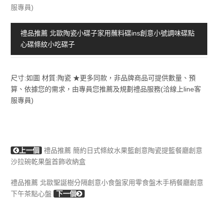
服專員)
禮品推薦 北歐陶瓷小碟子家用蘸料碟ins創意小號調味碟點
心碟條紋小吃碟子
尺寸:如圖 材質:陶瓷 ★更多同款，非品牌商品可提供數量、預
算、依據您的需求，由專員您推薦及規劃禮品服務(洽線上line客
服專員)
上一個
禮品推薦 簡約日式條紋水果籃創意陶瓷提籃餐廳創意
沙拉碗乾果盤首飾收納盒
禮品推薦 北歐聖誕樹分隔創意小食盤家用零食盤木手柄餐廳創意
下午茶點心盤
下一個