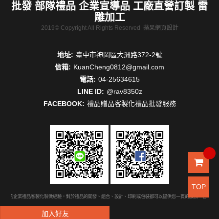
批發 部隊禮品 企業宣導品 工廠直營訂製 雷
雕加工
2019© Copyright All Rights Reserved
蘋果網頁設計
地址:
臺中市神岡區大洲路372-2號
信箱:
KuanCheng0812@gmail.com
電話:
04-25634615
LINE ID:
@rav8350z
FACEBOOK:
禮品贈品客製化禮品批發服務
TOP
豐富的企業禮品客製化製做經驗，對於禮品的開發、組合、設計、印刷或包裝都可以提供您一貫的服務。台中禮品
加入好友