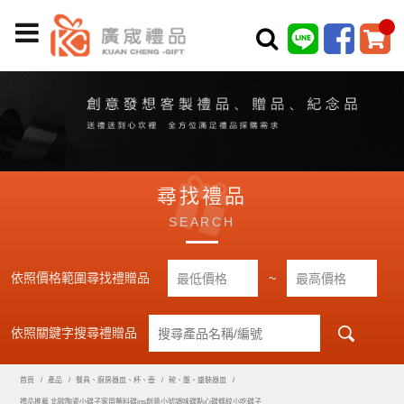
尋找禮品
SEARCH
依照價格範圍尋找禮贈品
~
依照關鍵字搜尋禮贈品
首頁
產品
餐具、廚房器皿、杯、壺
碗、盤、盛裝器皿
禮品推薦 北歐陶瓷小碟子家用蘸料碟ins創意小號調味碟點心碟條紋小吃碟子