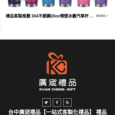
禮品客製推薦 304不銹鋼20oz噴塑冰霸汽車杯 戶外啤酒飲料保溫冷杯激光logo
高
E >
MORE >
台中廣宬禮品【一站式客製化禮品】 禮品