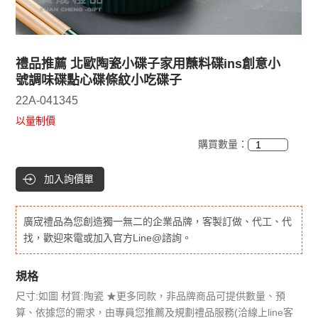
禮品推薦 北歐陶瓷小碟子家用蘸料碟ins創意小
號調味碟點心碟條紋小吃碟子
22A-041345
以量制價
購買數量：
加入詢價單
廣宬禮品為您創造獨一無二的企業品牌，客製訂做、代工、代
找，歡迎來電或加入官方Line@諮詢。
規格
尺寸:如圖 材質:陶瓷 ★更多同款，非品牌商品可提供數量、預
算、依據您的需求，由專員您推薦及規劃禮品服務(洽線上line客