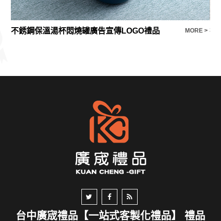
不銹鋼保溫湯杯悶燒罐廣告宣傳LOGO禮品
禮
E >
MORE >
台中廣宬禮品【一站式客製化禮品】 禮品