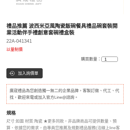
禮品推薦 波西米亞風陶瓷飯碗餐具禮品碗套裝開
業活動伴手禮創意套碗禮盒裝
22A-041341
以量制價
購買數量：
加入詢價單
廣宬禮品為您創造獨一無二的企業品牌，客製訂做、代工、代
找，歡迎來電或加入官方Line@諮詢。
規格
尺寸:如圖 材質:陶瓷 ★更多同款，非品牌商品可提供數量、預
算、依據您的需求，由專員您推薦及規劃禮品服務(洽線上line客