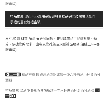
服專員)
禮品推薦 波西米亞風陶瓷飯碗餐具禮品碗套裝開業活動伴
手禮創意套碗禮盒裝
尺寸:如圖 材質:陶瓷 ★更多同款，非品牌商品可提供數量、預
算、依據您的需求，由專員您推薦及規劃禮品服務(洽線上line客
服專員)
上一個
禮品推薦 陶瓷溫酒壺窈窕款一壺六杯白酒小杯黃酒分
酒器
禮品推薦 溫酒壺陶瓷酒具花瓶款一壺六杯白酒杯烈酒分酒器
下
一個