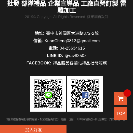
批發 部隊禮品 企業宣導品 工廠直營訂製 雷
雕加工
2019© Copyright All Rights Reserved
蘋果網頁設計
地址:
臺中市神岡區大洲路372-2號
信箱:
KuanCheng0812@gmail.com
電話:
04-25634615
LINE ID:
@rav8350z
FACEBOOK:
禮品贈品客製化禮品批發服務
TOP
豐富的企業禮品客製化製做經驗，對於禮品的開發、組合、設計、印刷或包裝都可以提供您一貫的服務。台中禮品
加入好友