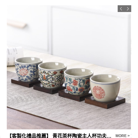
【客製化禮品推薦】 青花茶杯陶瓷主人杯功夫茶具訂製
旋
E >
MORE >