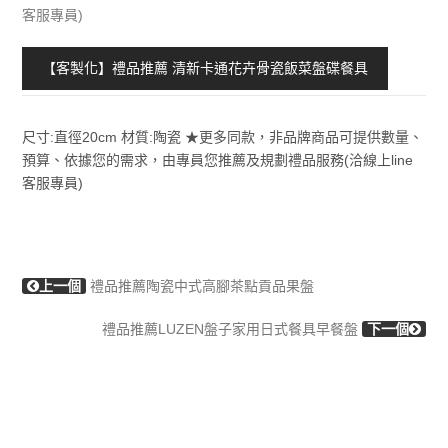
客服專員)
【客製化】禮品推薦 清新卡通花卉骨瓷飯菜盤碟餐具
尺寸:直徑20cm 材質:陶瓷 ★更多同款，非品牌商品可提供數量、
預算、依據您的需求，由專員您推薦及規劃禮品服務(洽線上line
客服專員)
上一個
禮品推薦陶瓷中式高腳茶點貢品果盤
禮品推薦LUZEN盤子家用日式餐具早餐盤
下一個