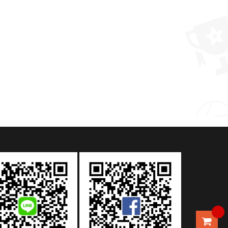
禮品推薦 北歐ins風陶瓷餐具創意雙耳泡麵碗家用大號沙拉碗拉麵碗湯碗
MORE >
MORE >