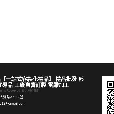
禮品推薦 批發木柄泡茶杯帶蓋帶過濾茶水分離辦公杯家用馬克杯
禮品推薦 辦公商務禮品套裝
MORE >
【一站式客製化禮品】 禮品批發 部
宣導品 工廠直營訂製 雷雕加工
Rights Reserved
蘋果網頁設計
洲路372-2號
812@gmail.com