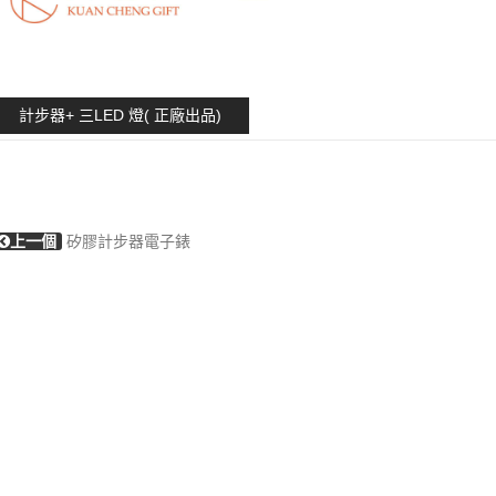
計步器+ 三LED 燈( 正廠出品)
上一個
矽膠計步器電子錶