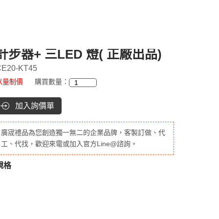
計步器+ 三LED 燈( 正廠出品)
CE20-KT45
以量制價
購買數量：
加入詢價單
廣宬禮品為您創造獨一無二的企業品牌，客製訂做、代
工、代找，歡迎來電或加入官方Line@諮詢。
規格