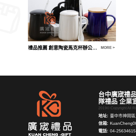
禮品推薦 北歐ins風陶瓷餐具創意雙耳泡麵碗家用大號沙拉碗拉麵碗湯碗
禮品推薦 創意陶瓷馬克杯辦公室家用水杯帶蓋帶勺簡約風格
MORE >
MORE >
台中廣宬禮品
隊禮品 企業
2019© Copyright All 
地址:
臺中市神岡區大
信箱:
KuanCheng0
電話:
04-25634615