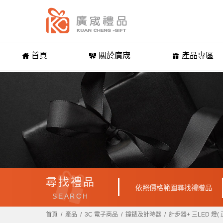
首頁
關於廣宬
產品專區
尋找禮品
依照價格範圍尋找禮贈品
SEARCH
首頁
產品
3C 電子商品
鐘錶及計時器
計步器+ 三LED 燈(