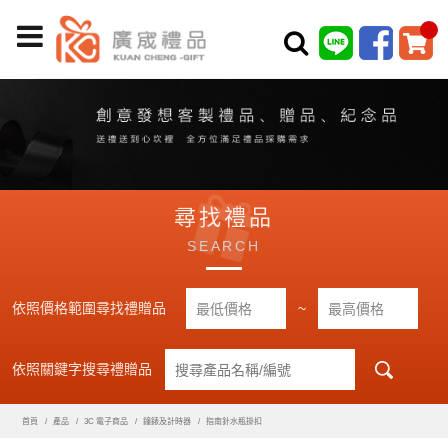
尋找禮品
SEARCH
依照價格範圍尋找禮贈品
~
依照關鍵字搜尋禮贈品
首頁
產品
3C 電子商品
鐘錶及計時器
指南針水瓶掛扣