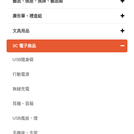
藝品、獎座、獎牌、藝品類
廣告筆、禮盒組
文具用品
3C 電子商品
USB隨身碟
行動電源
無線充電
耳機、音箱
USB風扇、燈
手機座、支架