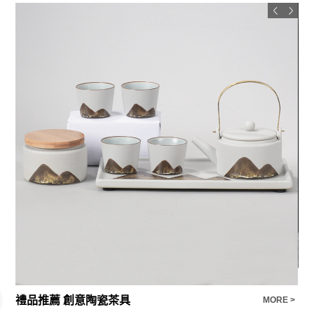
禮品推薦 創意陶瓷茶具
陶
E >
MORE >