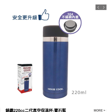
鍋霸220cc二代真空保溫杯-寶石藍
E >
MORE >