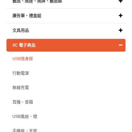
藝品、獎座、獎牌、藝品類
廣告筆、禮盒組
文具用品
3C 電子商品
USB隨身碟
行動電源
無線充電
耳機、音箱
USB風扇、燈
手機座、支架