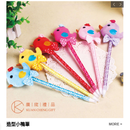
造型小鴨筆
【
E >
MORE >