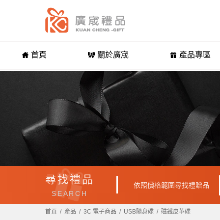
首頁
關於廣宬
產品專區
尋找禮品
依照價格範圍尋找禮贈品
SEARCH
首頁
產品
3C 電子商品
USB隨身碟
磁鐵皮革碟