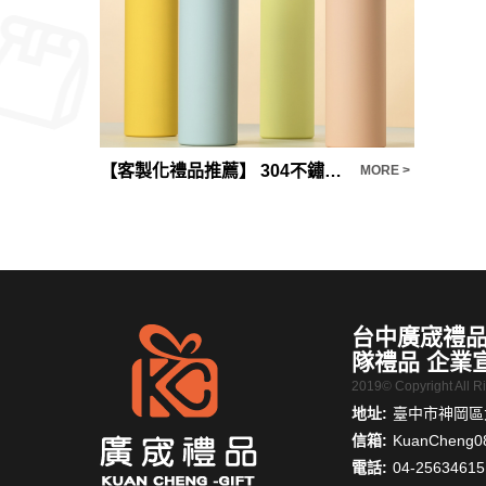
【客製化禮品推薦】 304不鏽鋼隨身杯 保溫杯訂製 保溫杯彩印
MORE >
MORE >
台中廣宬禮品
隊禮品 企業
2019© Copyright All 
地址:
臺中市神岡區大
信箱:
KuanCheng0
電話:
04-25634615