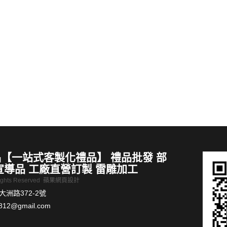
禮品推薦 黑陶提梁壺煮茶爐燭台溫茶器茶具整套手繪遠山陶瓷茶壺茶盤禮品
珪藻土地墊-中
MORE >
【一站式客製化禮品】 禮品批發 部
宣導品 工廠直營訂製 雷雕加工
Rights Reserved
蘋果網頁設計
洲路372-2號
812@gmail.com