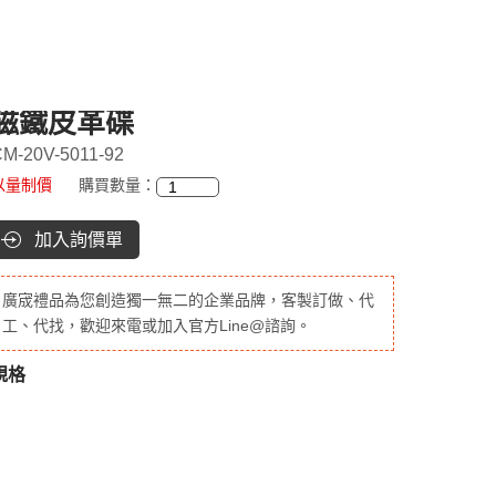
磁鐵皮革碟
M-20V-5011-92
以量制價
購買數量：
加入詢價單
廣宬禮品為您創造獨一無二的企業品牌，客製訂做、代
工、代找，歡迎來電或加入官方Line@諮詢。
規格