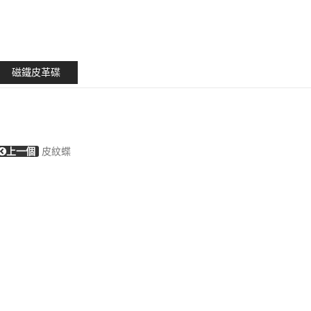
磁鐵皮革碟
上一個
皮紋蝶