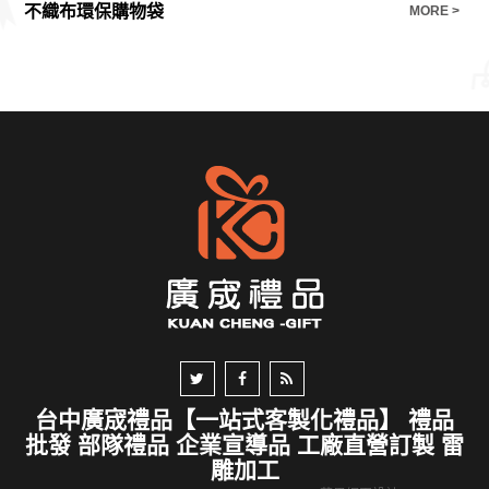
不織布環保購物袋
隨
E >
MORE >
台中廣宬禮品【一站式客製化禮品】 禮品
批發 部隊禮品 企業宣導品 工廠直營訂製 雷
雕加工