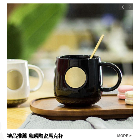
禮品推薦 魚鱗陶瓷馬克杯
折
E >
MORE >