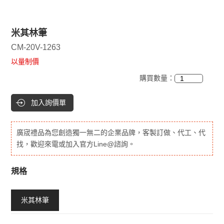
米其林筆
CM-20V-1263
以量制價
購買數量：
加入詢價單
廣宬禮品為您創造獨一無二的企業品牌，客製訂做、代工、代
找，歡迎來電或加入官方Line@諮詢。
規格
米其林筆