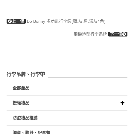
上一個
Bo Bonny 多功能行李袋(藍,灰,黑,深灰4色)
飛機造型行李吊牌
下一個
行李吊牌、行李帶
全部產品
授權禮品
防疫禮品推薦
胸章、胸針、紀念幣