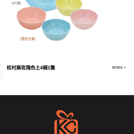
松村窯玫瑰色土4碗1盤
白
E >
MORE >