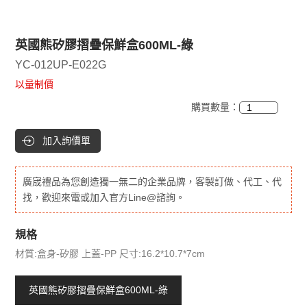
英國熊矽膠摺疊保鮮盒600ML-綠
YC-012UP-E022G
以量制價
購買數量：
加入詢價單
廣宬禮品為您創造獨一無二的企業品牌，客製訂做、代工、代
找，歡迎來電或加入官方Line@諮詢。
規格
材質:盒身-矽膠 上蓋-PP 尺寸:16.2*10.7*7cm
英國熊矽膠摺疊保鮮盒600ML-綠