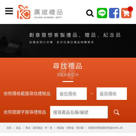
尋找禮品
SEARCH
依照價格範圍尋找禮贈品
~
依照關鍵字搜尋禮贈品
首頁
產品
餐具、廚房器皿、杯、壺
便當盒、保鮮盒、密封罐
英國熊矽膠摺疊保鮮盒600ML-綠