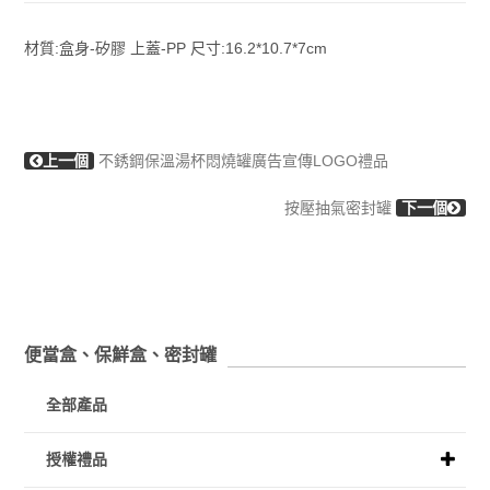
材質:盒身-矽膠 上蓋-PP 尺寸:16.2*10.7*7cm
上一個
不銹鋼保溫湯杯悶燒罐廣告宣傳LOGO禮品
按壓抽氣密封罐
下一個
便當盒、保鮮盒、密封罐
全部產品
授權禮品