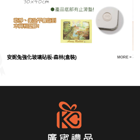
安妮兔強化玻璃砧板-森林(盒裝)
矽
E >
MORE >