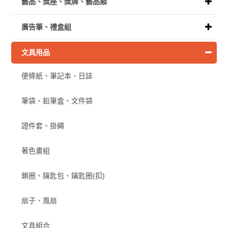
藝品、獎座、獎牌、藝品類
廣告筆、禮盒組
文具用品
便條紙、筆記本、日誌
筆袋、鉛筆盒、文件袋
證件套、掛繩
著色畫組
鎖圈、鑰匙包、鑰匙圈(扣)
扇子、風扇
文具組合