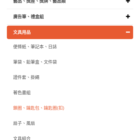
藝品、獎座、獎牌、藝品類
廣告筆、禮盒組
文具用品
便條紙、筆記本、日誌
筆袋、鉛筆盒、文件袋
證件套、掛繩
著色畫組
鎖圈、鑰匙包、鑰匙圈(扣)
扇子、風扇
文具組合