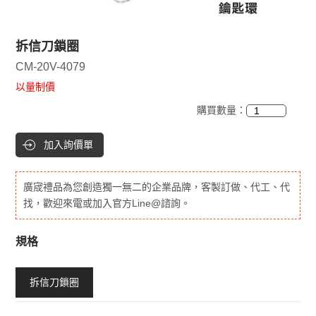
拆信刀鎖圈
CM-20V-4079
以量制價
購買數量：
加入詢價單
廣宬禮品為您創造獨一無二的企業品牌，客製訂做、代工、代
找，歡迎來電或加入官方Line@諮詢。
規格
拆信刀鎖圈