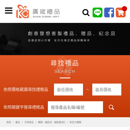
尋找禮品
SEARCH
依照價格範圍尋找禮贈品
~
依照關鍵字搜尋禮贈品
首頁
產品
文具用品
鎖圈、鑰匙包、鑰匙圈(扣)
拆信刀鎖圈