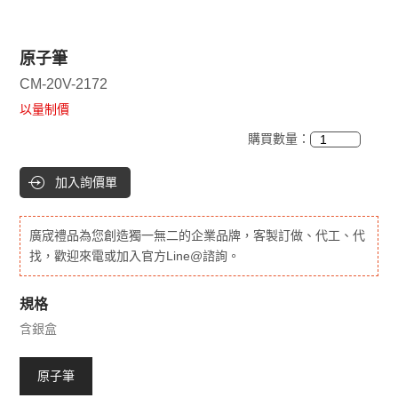
原子筆
CM-20V-2172
以量制價
購買數量：
加入詢價單
廣宬禮品為您創造獨一無二的企業品牌，客製訂做、代工、代
找，歡迎來電或加入官方Line@諮詢。
規格
含銀盒
原子筆