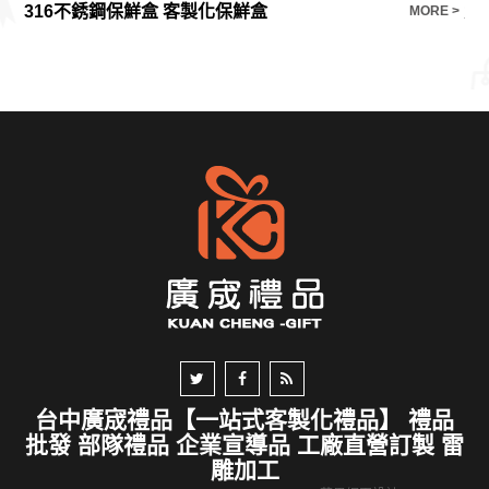
316不銹鋼保鮮盒 客製化保鮮盒
大
E >
MORE >
台中廣宬禮品【一站式客製化禮品】 禮品
批發 部隊禮品 企業宣導品 工廠直營訂製 雷
雕加工