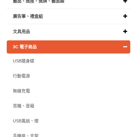
藝品、獎座、獎牌、藝品類
廣告筆、禮盒組
文具用品
3C 電子商品
USB隨身碟
行動電源
無線充電
耳機、音箱
USB風扇、燈
手機座、支架