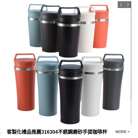
客製化禮品推薦316304不銹鋼磨砂手提咖啡杯
E >
MORE >