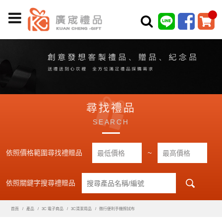
尋找禮品
SEARCH
依照價格範圍尋找禮贈品
~
依照關鍵字搜尋禮贈品
首頁
產品
3C 電子商品
3C清潔用品
微行便利手機擦拭布