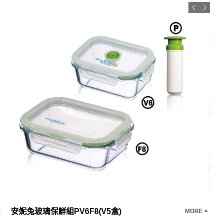
安妮兔玻璃保鮮組PV6F8(V5盒)
骨
E >
MORE >