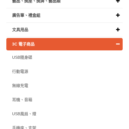
藝品、獎座、獎牌、藝品類
廣告筆、禮盒組
文具用品
3C 電子商品
USB隨身碟
行動電源
無線充電
耳機、音箱
USB風扇、燈
手機座、支架