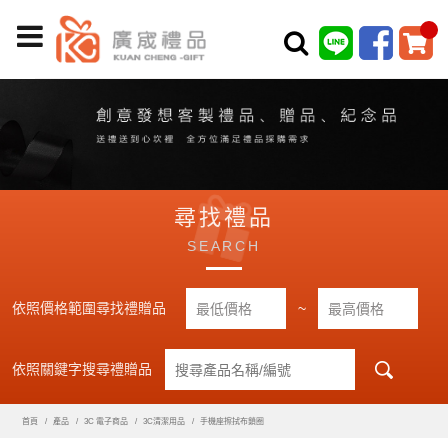
尋找禮品
SEARCH
依照價格範圍尋找禮贈品
~
依照關鍵字搜尋禮贈品
首頁
產品
3C 電子商品
3C清潔用品
手機座擦拭布鎖圈