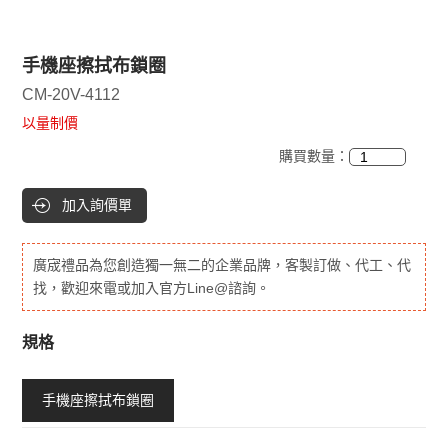
手機座擦拭布鎖圈
CM-20V-4112
以量制價
購買數量：
加入詢價單
廣宬禮品為您創造獨一無二的企業品牌，客製訂做、代工、代
找，歡迎來電或加入官方Line@諮詢。
規格
手機座擦拭布鎖圈