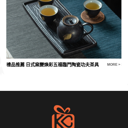
禮品推薦 日式窯變煥彩五福臨門陶瓷功夫茶具
E >
MORE >