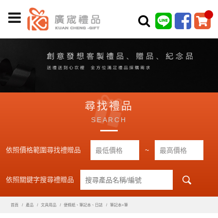
尋找禮品
SEARCH
依照價格範圍尋找禮贈品
~
依照關鍵字搜尋禮贈品
首頁
產品
文具用品
便條紙、筆記本、日誌
筆記本+筆