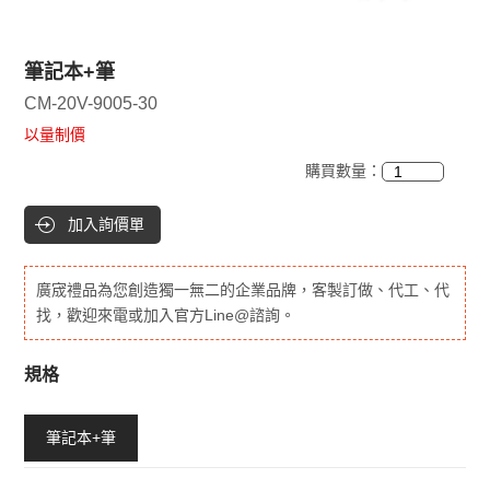
筆記本+筆
CM-20V-9005-30
以量制價
購買數量：
加入詢價單
廣宬禮品為您創造獨一無二的企業品牌，客製訂做、代工、代
找，歡迎來電或加入官方Line@諮詢。
規格
筆記本+筆