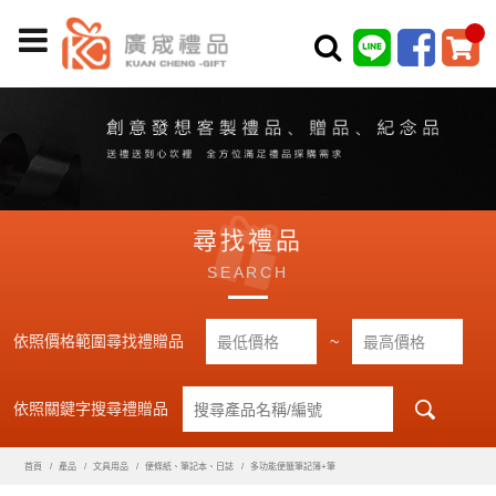
尋找禮品
SEARCH
依照價格範圍尋找禮贈品
~
依照關鍵字搜尋禮贈品
首頁
產品
文具用品
便條紙、筆記本、日誌
多功能便籤筆記簿+筆