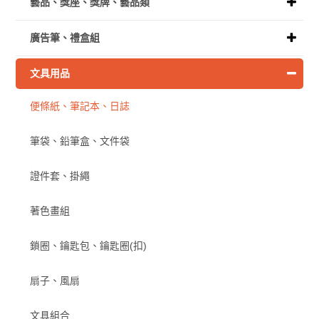
藝品、獎座、獎牌、藝品類
廣告筆、禮盒組
文具用品
便條紙、筆記本、日誌
筆袋、鉛筆盒、文件袋
證件套、掛繩
著色畫組
鎖圈、鑰匙包、鑰匙圈(扣)
扇子、風扇
文具組合