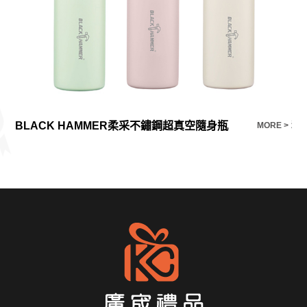
BLACK HAMMER柔采不鏽鋼超真空隨身瓶
科
E >
MORE >