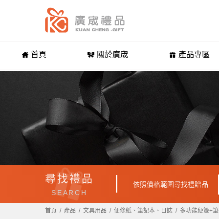
首頁
關於廣宬
產品專區
尋找禮品
依照價格範圍尋找禮贈品
SEARCH
首頁
產品
文具用品
便條紙、筆記本、日誌
多功能便籤+筆