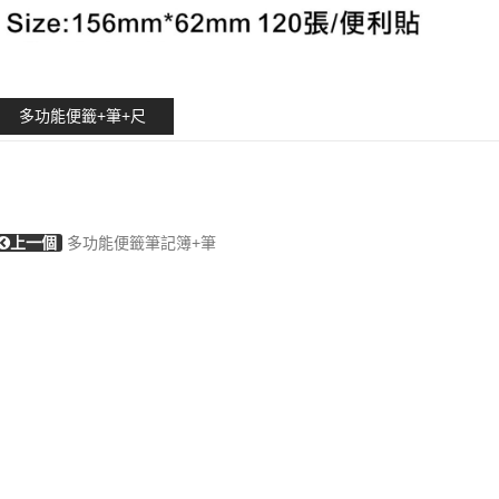
多功能便籤+筆+尺
上一個
多功能便籤筆記簿+筆