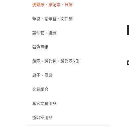
便條紙、筆記本、日誌
筆袋、鉛筆盒、文件袋
證件套、掛繩
著色畫組
鎖圈、鑰匙包、鑰匙圈(扣)
扇子、風扇
文具組合
其它文具用品
辦公室用品