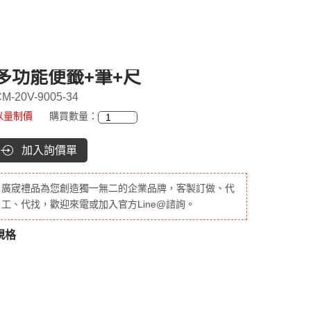
多功能便籤+筆+尺
M-20V-9005-34
以量制價
購買數量：
加入詢價單
廣宬禮品為您創造獨一無二的企業品牌，客製訂做、代
工、代找，歡迎來電或加入官方Line@諮詢。
規格