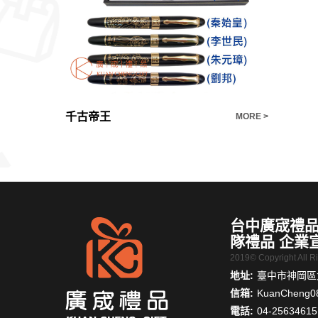
千古帝王
打孔機尺
MORE >
MORE >
台中廣宬禮品
隊禮品 企業
2019© Copyright All 
地址:
臺中市神岡區大
信箱:
KuanCheng0
電話:
04-25634615