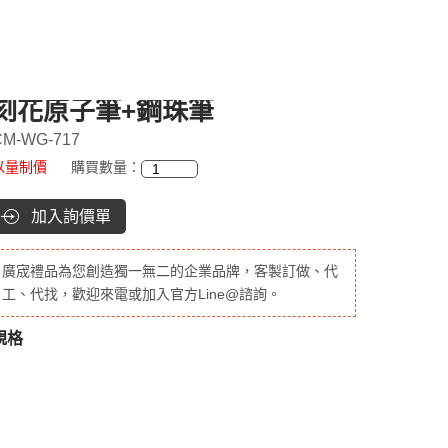
刻花原子筆+鋼珠筆
CM-WG-717
以量制價
購買數量：
加入詢價單
廣宬禮品為您創造獨一無二的企業品牌，客製訂做、代
工、代找，歡迎來電或加入官方Line@諮詢。
規格