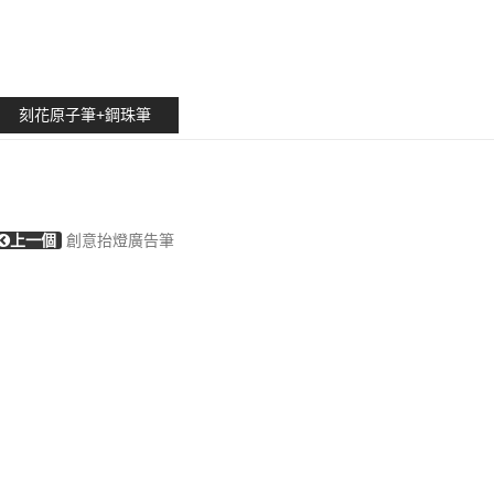
刻花原子筆+鋼珠筆
上一個
創意抬燈廣告筆