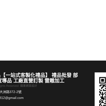
禮品推薦600ml運動搖搖健康盃
MORE >
【一站式客製化禮品】 禮品批發 部
宣導品 工廠直營訂製 雷雕加工
Rights Reserved
蘋果網頁設計
洲路372-2號
812@gmail.com