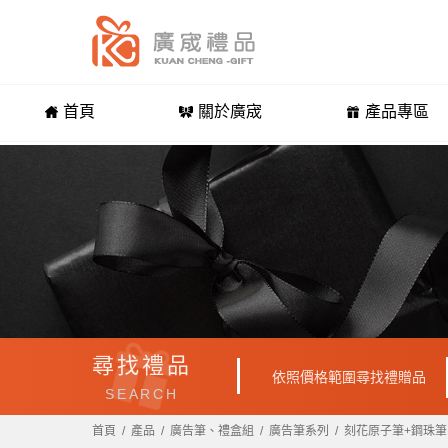
首頁
關於廣宬
產品專區
尋找禮品
依照價格範圍尋找禮贈品
SEARCH
首頁
產品
廣告筆、禮盒組
廣告筆系列
刻花原子筆+鋼珠筆