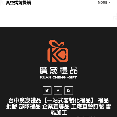
真空燜燒提鍋
【
E >
MORE >
台中廣宬禮品【一站式客製化禮品】 禮品
批發 部隊禮品 企業宣導品 工廠直營訂製 雷
雕加工