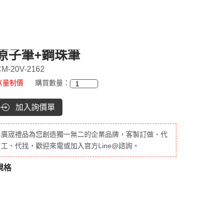
原子筆+鋼珠筆
M-20V-2162
以量制價
購買數量：
加入詢價單
廣宬禮品為您創造獨一無二的企業品牌，客製訂做、代
工、代找，歡迎來電或加入官方Line@諮詢。
規格