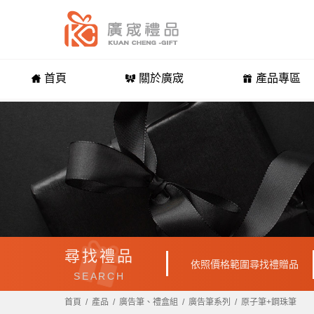
首頁
關於廣宬
產品專區
尋找禮品
依照價格範圍尋找禮贈品
SEARCH
首頁
產品
廣告筆、禮盒組
廣告筆系列
原子筆+鋼珠筆