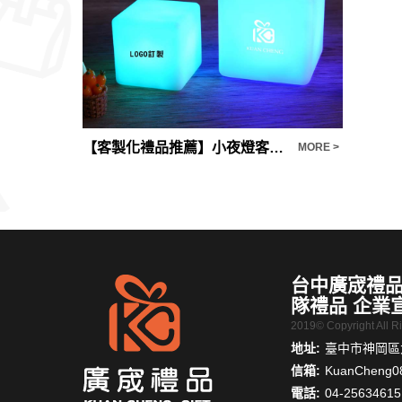
禮品推薦 陶瓷過濾茶杯帶蓋茶水分離泡茶杯家用馬克杯辦公杯
【客製化禮品推薦】小夜燈客製化
MORE >
MORE >
台中廣宬禮品
隊禮品 企業
2019© Copyright All 
地址:
臺中市神岡區大
信箱:
KuanCheng0
電話:
04-25634615