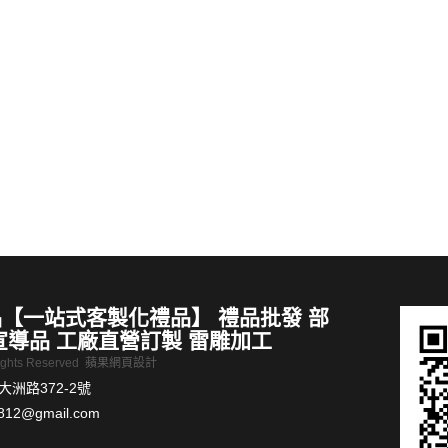
【客製化禮品推薦】夏季小清新手提便攜戶外水杯
手機擦拭座
MORE >
【一站式客製化禮品】 禮品批發 部
宣導品 工廠直營訂製 雷雕加工
Rights Reserved
蘋果網頁設計
洲路372-2號
812@gmail.com