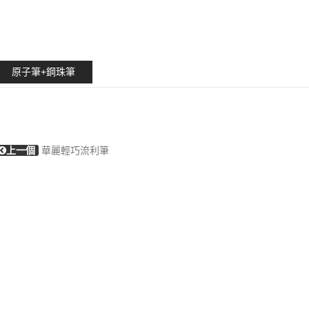
原子筆+鋼珠筆
上一個
華麗輕巧流利筆