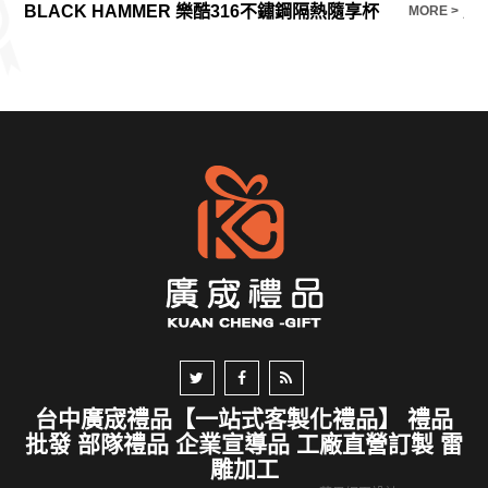
BLACK HAMMER 樂酷316不鏽鋼隔熱隨享杯
北
E >
MORE >
台中廣宬禮品【一站式客製化禮品】 禮品
批發 部隊禮品 企業宣導品 工廠直營訂製 雷
雕加工