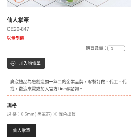
仙人掌筆
CE20-847
以量制價
購買數量：
加入詢價單
廣宬禮品為您創造獨一無二的企業品牌，客製訂做、代工、代
找，歡迎來電或加入官方Line@諮詢。
規格
規 格：0.5mm( 黑筆芯) ※ 混色出貨
仙人掌筆