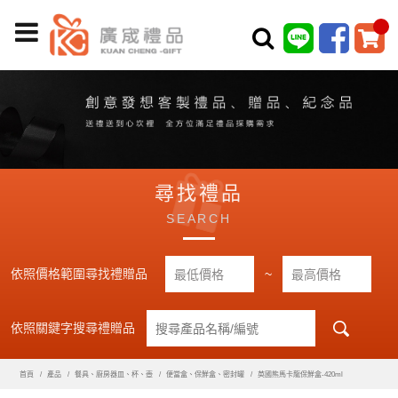
尋找禮品
SEARCH
依照價格範圍尋找禮贈品
~
依照關鍵字搜尋禮贈品
首頁
產品
餐具、廚房器皿、杯、壺
便當盒、保鮮盒、密封罐
英國熊馬卡龍保鮮盒-420ml