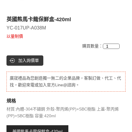
英國熊馬卡龍保鮮盒-420ml
YC-017UP-A038M
以量制價
購買數量：
加入詢價單
廣宬禮品為您創造獨一無二的企業品牌，客製訂做、代工、代
找，歡迎來電或加入官方Line@諮詢。
規格
材質:內體-304不鏽鋼 外殼-聚丙烯(PP)+SBC樹酯 上蓋-聚丙烯
(PP)+SBC樹酯 容量:420ml
英國熊馬卡龍保鮮盒-420ml