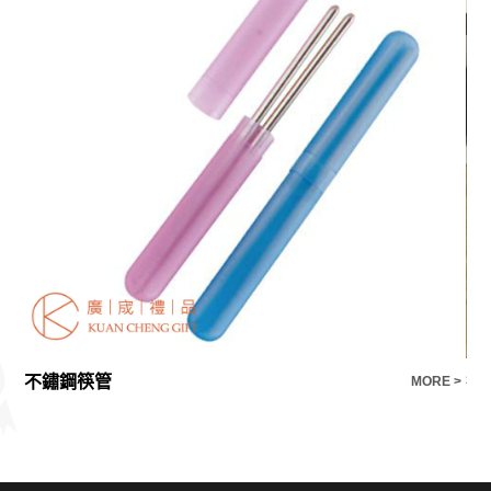
不鏽鋼筷管
禮
E >
MORE >