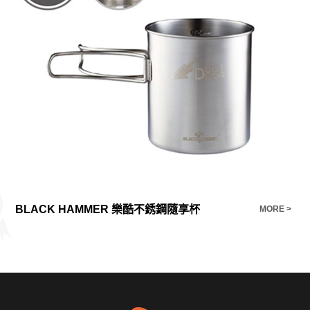
BLACK HAMMER 樂酷不銹鋼隨享杯
安
E >
MORE >