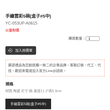
手繪雲彩5碗(盒子#5中)
YC-053UP-A0615
以量制價
購買數量：
加入詢價單
廣宬禮品為您創造獨一無二的企業品牌，客製訂做、代工、代
找，歡迎來電或加入官方Line@諮詢。
規格
材質:陶瓷 尺寸:碗-直徑11.2*高5.9cm
手繪雲彩5碗(盒子#5中)