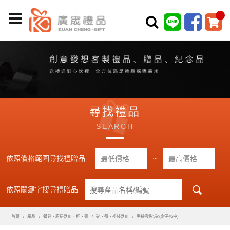
尋找禮品
SEARCH
依照價格範圍尋找禮贈品
~
依照關鍵字搜尋禮贈品
首頁
產品
餐具、廚房器皿、杯、壺
碗、盤、盛裝器皿
手繪雲彩5碗(盒子#5中)