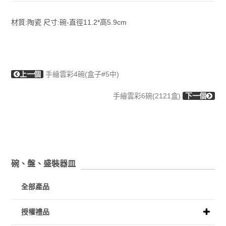
材質:陶瓷 尺寸:碗-直徑11.2*高5.9cm
上一個
手繪雲彩4碗(盒子#5中)
手繪雲彩6碗(2121盒)
下一個
碗、盤、盛裝器皿
全部產品
授權禮品