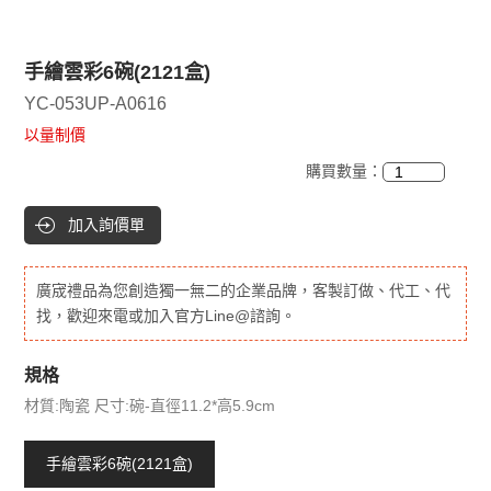
手繪雲彩6碗(2121盒)
YC-053UP-A0616
以量制價
購買數量：
加入詢價單
廣宬禮品為您創造獨一無二的企業品牌，客製訂做、代工、代
找，歡迎來電或加入官方Line@諮詢。
規格
材質:陶瓷 尺寸:碗-直徑11.2*高5.9cm
手繪雲彩6碗(2121盒)