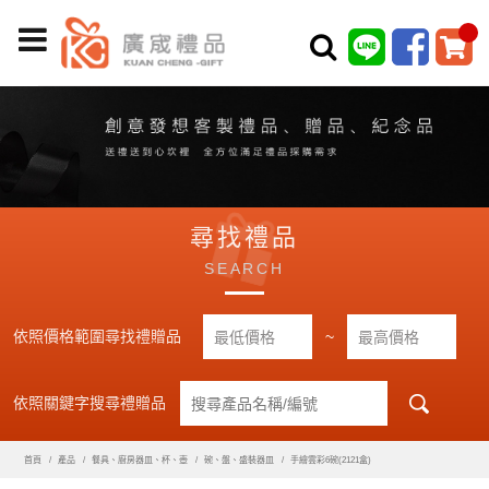
尋找禮品
SEARCH
依照價格範圍尋找禮贈品
~
依照關鍵字搜尋禮贈品
首頁
產品
餐具、廚房器皿、杯、壺
碗、盤、盛裝器皿
手繪雲彩6碗(2121盒)