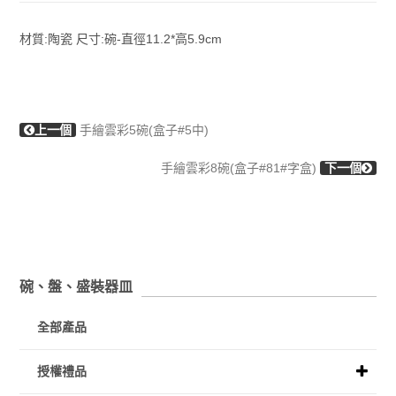
材質:陶瓷 尺寸:碗-直徑11.2*高5.9cm
上一個
手繪雲彩5碗(盒子#5中)
手繪雲彩8碗(盒子#81#字盒)
下一個
碗、盤、盛裝器皿
全部產品
授權禮品