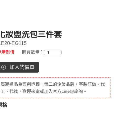
化妝盥洗包三件套
CE20-EG115
以量制價
購買數量：
加入詢價單
廣宬禮品為您創造獨一無二的企業品牌，客製訂做、代
工、代找，歡迎來電或加入官方Line@諮詢。
規格