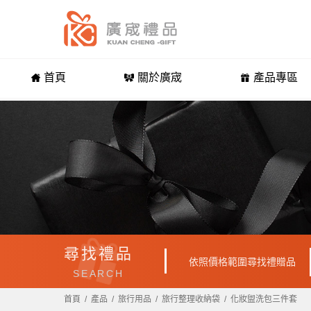
首頁
關於廣宬
產品專區
尋找禮品
依照價格範圍尋找禮贈品
SEARCH
首頁
產品
旅行用品
旅行整理收納袋
化妝盥洗包三件套