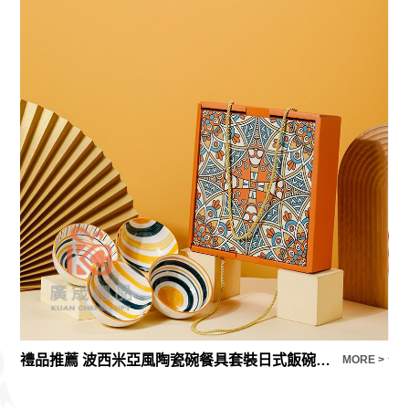
禮品推薦 波西米亞風陶瓷碗餐具套裝日式飯碗禮盒裝禮品套碗活動伴手禮
便
E >
MORE >