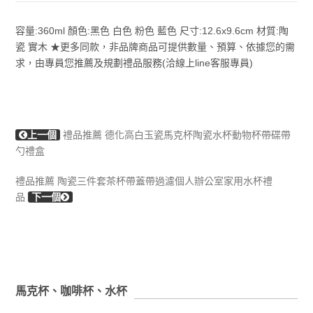
容量:360ml 顏色:黑色 白色 粉色 藍色 尺寸:12.6x9.6cm 材質:陶
瓷 實木 ★更多同款，非品牌商品可提供數量、預算、依據您的需
求，由專員您推薦及規劃禮品服務(洽線上line客服專員)
上一個
禮品推薦 德化高白玉瓷馬克杯陶瓷水杯動物杯帶碟帶
勺禮盒
禮品推薦 陶瓷三件套茶杯帶蓋帶過濾個人辦公室家用水杯禮
品
下一個
馬克杯、咖啡杯、水杯