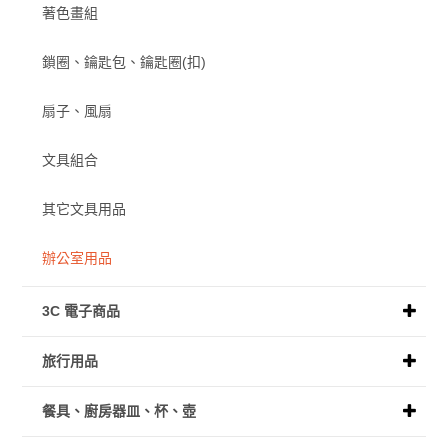
著色畫組
鎖圈、鑰匙包、鑰匙圈(扣)
扇子、風扇
文具組合
其它文具用品
辦公室用品
3C 電子商品
旅行用品
餐具、廚房器皿、杯、壺