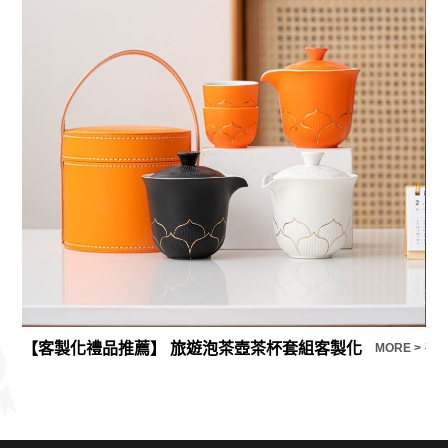
【客製化禮品推薦】 旅遊泡茶壺茶杯套組客製化
復
E >
MORE >