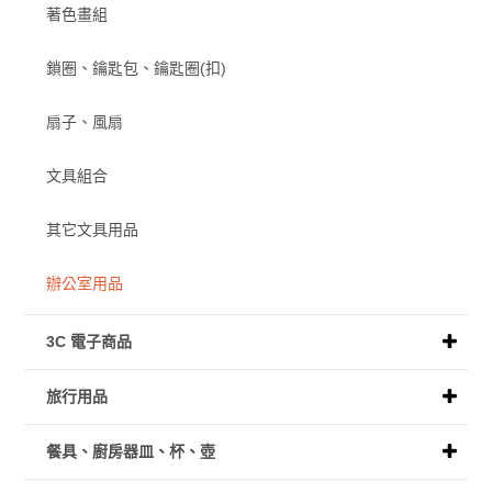
著色畫組
鎖圈、鑰匙包、鑰匙圈(扣)
扇子、風扇
文具組合
其它文具用品
辦公室用品
3C 電子商品
旅行用品
餐具、廚房器皿、杯、壺