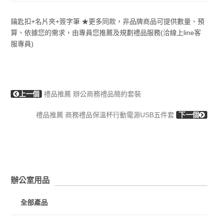
鑰匙扣+名片夾+簽字筆 ★更多同款，非品牌商品可提供數量、預
算、依據您的需求，由專員您推薦及規劃禮品服務(洽線上line客
服專員)
上一個
禮品推薦 辦公商務禮品簡約套裝
禮品推薦 商務禮品保溫杯行動電源USB五件套
下一個
辦公室用品
全部產品