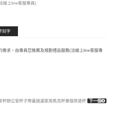
(洽線上line客服專員)
杯刻字
的需求，由專員您推薦及規劃禮品服務(洽線上line客服專
泡茶杯辦公室杯子帶蓋過濾家用馬克杯單個茶道杯
下一個