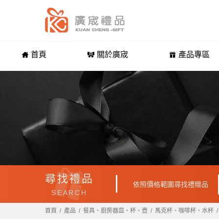
首頁
關於廣宬
產品專區
尋找禮品
依照價格範圍尋找禮贈品
SEARCH
首頁
產品
餐具、廚房器皿、杯、壺
馬克杯、咖啡杯、水杯