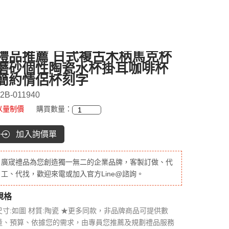
禮品推薦 日式複古木柄馬克杯
磨砂個性陶瓷水杯掛耳咖啡杯
簡約情侶杯刻字
2B-011940
以量制價
購買數量：
加入詢價單
廣宬禮品為您創造獨一無二的企業品牌，客製訂做、代
工、代找，歡迎來電或加入官方Line@諮詢。
規格
尺寸:如圖 材質:陶瓷 ★更多同款，非品牌商品可提供數
量、預算、依據您的需求，由專員您推薦及規劃禮品服務