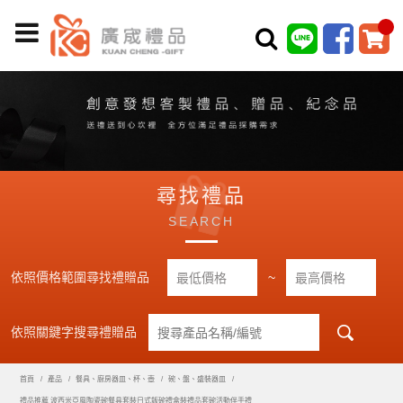
尋找禮品
SEARCH
依照價格範圍尋找禮贈品
~
依照關鍵字搜尋禮贈品
首頁
產品
餐具、廚房器皿、杯、壺
碗、盤、盛裝器皿
禮品推薦 波西米亞風陶瓷碗餐具套裝日式飯碗禮盒裝禮品套碗活動伴手禮