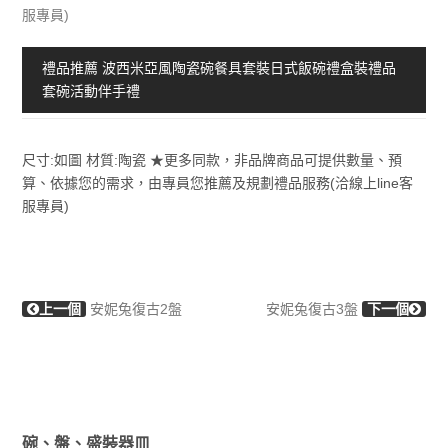
服專員)
禮品推薦 波西米亞風陶瓷碗餐具套裝日式飯碗禮盒裝禮品
套碗活動伴手禮
尺寸:如圖 材質:陶瓷 ★更多同款，非品牌商品可提供數量、預
算、依據您的需求，由專員您推薦及規劃禮品服務(洽線上line客
服專員)
上一個
安妮兔復古2盤
安妮兔復古3盤
下一個
碗、盤、盛裝器皿