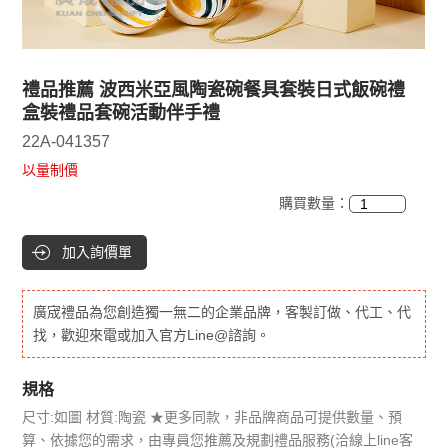
禮品推薦 波西米亞風陶瓷碗餐具套裝日式飯碗禮
盒裝禮品套碗活動伴手禮
22A-041357
以量制價
購買數量：
加入詢價單
廣宬禮品為您創造獨一無二的企業品牌，客製訂做、代工、代
找，歡迎來電或加入官方Line@諮詢。
規格
尺寸:如圖 材質:陶瓷 ★更多同款，非品牌商品可提供數量、預
算、依據您的需求，由專員您推薦及規劃禮品服務(洽線上line客